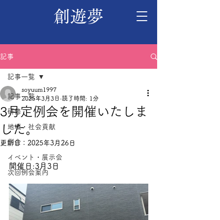
創遊夢
記事
記事一覧
soyuum1997
記事一覧
2025年3月3日
読了時間: 1分
3月定例会を開催いたしま
研修
した｡
地域・社会貢献
例会
更新日：
2025年3月26日
イベント・展示会
開催日:3月3日
次回例会案内