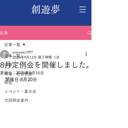
創遊夢
記事
記事一覧
soyuum1997
記事一覧
2025年9月12日
読了時間: 1分
8月定例会を開催しました｡
研修
更新日：
2025年9月16日
地域・社会貢献
開催日:8月20日
例会
イベント・展示会
次回例会案内