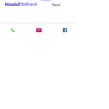
shimada@tkcnf.or.jp
Previous
Next
東大阪市異業種交流グループ​
創遊夢（ソユウム）
事務局：
マツダ紙工業株式会社
東大阪市衣摺5丁目14番24号
TEL.
06-6728-8501
（代）
FAX.
06-6728-3990
Email:
soyuum1997@gmail.com
URL:
https://www.soyuum.com/