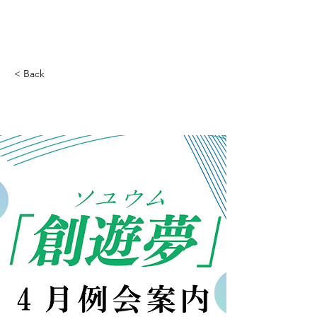
創遊夢
< Back
4月定例会の案内